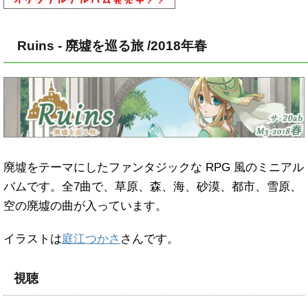
Ruins - 廃墟を巡る旅 /2018年春
廃墟をテーマにしたファンタジックな RPG 風のミニアル
バムです。全7曲で、草原、森、海、砂漠、都市、雪原、
空の廃墟の曲が入っています。
イラストは
庭江つかさ
さんです。
視聴