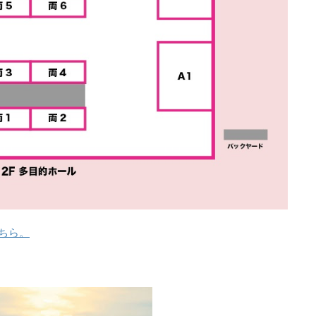
ちら。
。